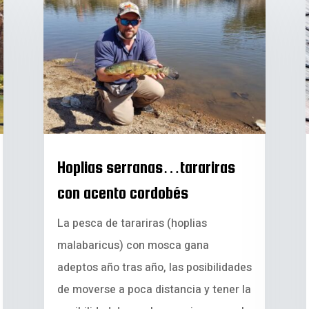
Hoplias serranas…tarariras
con acento cordobés
La pesca de tarariras (hoplias
malabaricus) con mosca gana
adeptos año tras año, las posibilidades
de moverse a poca distancia y tener la