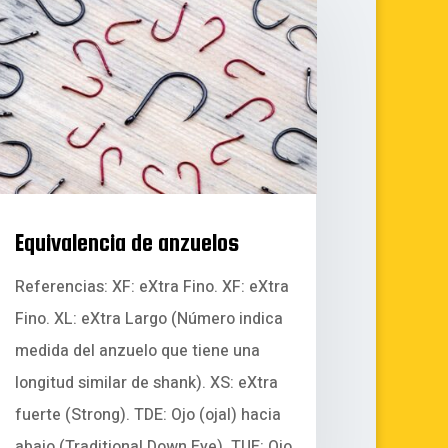
Equivalencia de anzuelos
Referencias: XF: eXtra Fino. XF: eXtra
Fino. XL: eXtra Largo (Número indica
medida del anzuelo que tiene una
longitud similar de shank). XS: eXtra
fuerte (Strong). TDE: Ojo (ojal) hacia
abajo (Traditional Down Eye). TUE: Ojo